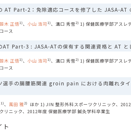
 AT Part-2：免除適応コースを修了した JASA
1)
1)
2)
笹木 正悟
、
小山 浩司
、溝口 秀雪
1) 保健医療学部アスレ
ーコース
AT Part-3 : JASA-ATの保有する関連資格と A
1)
1)
2)
笹木 正悟
、
小山 浩司
、溝口 秀雪
1) 保健医療学部アスレ
ーコース
ツ選手の腸腰筋関連 groin pain における肉離
1)
2)
郎
、
萬田 雅
ほか 1) JIN 整形外科スポーツクリニック、201
クリニック、2012年度 保健医療学部 鍼灸学科卒業生
イト