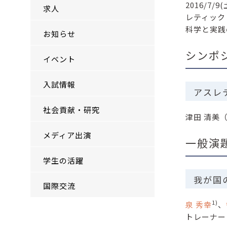
2016/
求人
レティック
科学と実践
お知らせ
シンポ
イベント
入試情報
アスレ
社会貢献・研究
津田 清美
メディア出演
一般演
学生の活躍
我が国の
国際交流
1)
泉 秀幸
、
トレーナ