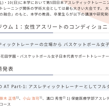
7/9(土)・10(日)に本学において第5回日本アスレティックト
トレーニング関係の学術大会としては最も大きい大会です。 大
の融合」のもと、本学の教員、卒業生らが以下の講演や研究発
ジウム 1：女性アスリートのコンディショニ
ティックトレーナーの立場から バスケットボール女
（花田学園・バスケットボール女子日本代表サポートトレーナ
題発表
 AT Part-1: アスレティックトレーナーとしてフル
1)
1)
2)
笹木 正悟
、
小山 浩司
、溝口 秀雪
1) 保健医療学部アスレ
ーコース