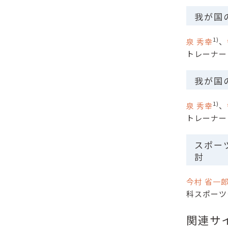
我が国の
1)
泉 秀幸
、
トレーナ
我が国の
1)
泉 秀幸
、
トレーナ
スポー
討
今村 省一
科スポーツ
関連サ