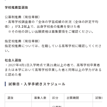
学校推薦型選抜
公募制推薦〔現役専願〕
・高等学校調査書の「全体の学習成績の状況（全体の評定平均
値）」が
3.2以上
で、出身学校長の推薦を受けた者
※その他の詳しい出願資格は募集要項をご確認ください。
指定校推薦〔現役専願〕
指定校推薦については、在籍している高等学校に確認してくださ
い。
社会人選抜
・2027年4月1日入学時点で満21歳以上の者で、高等学校卒業者
または本学において高等学校卒業した者と同等以上の学力がある
と認めた者
試験日・入学手続きスケジュール
選抜
募集人数
区分
出願期間
試験日
公募制