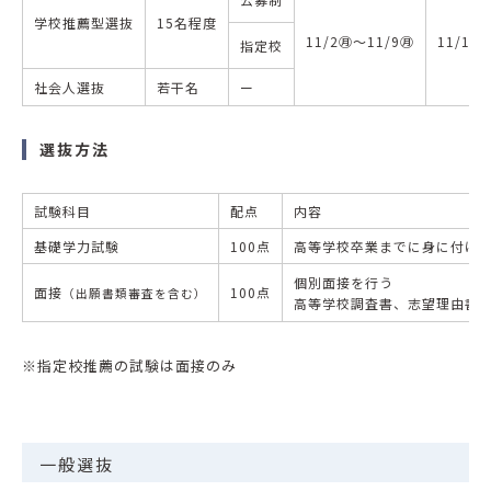
学校推薦型選抜
15名程度
11/2㊊～11/9㊊
11/15
指定校
社会人選抜
若干名
ー
選抜方法
試験科目
配点
内容
基礎学力試験
100点
高等学校卒業までに身に付け
個別面接を行う
面接
100点
（出願書類審査を含む）
高等学校調査書、志望理由書
※指定校推薦の試験は面接のみ
一般選抜