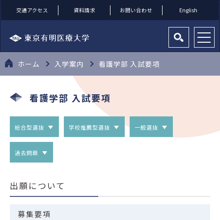
交通アクセス
資料請求
お問い合わせ
English
ホーム
入学案内
看護学部 入試要項
看護学部 入試要項
総合型選抜
学校推薦型選抜
一般選抜
過去問題
出願について
募集要項