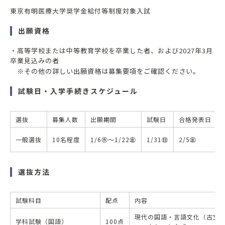
東京有明医療大学奨学金給付等制度対象入試
出願資格
・高等学校または中等教育学校を卒業した者、および2027年3月
卒業見込みの者
※その他の詳しい出願資格は募集要項をご確認ください。
試験日・入学手続きスケジュール
選抜
募集人数
出願期間
試験日
合格発表日
一般選抜
10名程度
1/6㊌～1/22㊎
1/31㊐
2/5㊎
選抜方法
試験科目
配点
内容
現代の国語・言語文化（古文
学科試験（国語）
100点