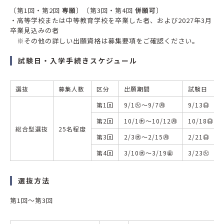
〔第1回・第2回
専願
〕〔第3回・第4回
併願可
〕
・高等学校または中等教育学校を卒業した者、および2027年3月
卒業見込みの者
※その他の詳しい出願資格は募集要項をご確認ください。
試験日・入学手続きスケジュール
選抜
募集人数
区分
出願期間
試験日
第1回
9/1㊋～9/7㊊
9/13㊐
第2回
10/1㊍～10/12㊊
10/18㊐
総合型選抜
25名程度
第3回
2/3㊌～2/15㊊
2/21㊐
第4回
3/10㊌～3/19㊎
3/23㊋
選抜方法
第1回～第3回