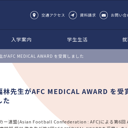
交通アクセス
資料請求
お問い合
入学案内
学生生活
就
がAFC MEDICAL AWARD を受賞しました
福林先生がAFC MEDICAL AWARD を
した
連盟(Asian Football Confederation : AFC)による第