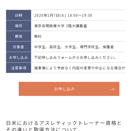
日時
2020年1月7日(火) 18:00～19:30
場所
東京有明医療大学 3階大講義室
費用
無料
対象者
中学生、高校生、大学生、専門学校生、保護者
お申し込み
下記申し込みフォームからお申し込みください。
注意事項
諸事情により予告なく内容の変更や中止になる場合がご
お申し込み
日米におけるアスレティックトレーナー資格と
その違いと取得方法について