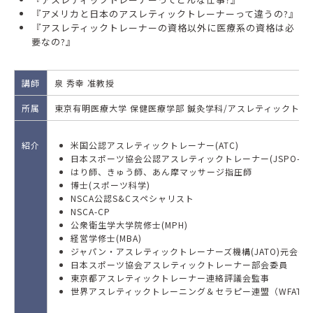
『アメリカと日本のアスレティックトレーナーって違うの?』
『アスレティックトレーナーの資格以外に医療系の資格は必
要なの?』
講師
泉 秀幸 准教授
所属
東京有明医療大学 保健医療学部 鍼灸学科/アスレティックトレ
紹介
米国公認アスレティックトレーナー(ATC)
日本スポーツ協会公認アスレティックトレーナー(JSPO-AT
はり師、きゅう師、あん摩マッサージ指圧師
博士(スポーツ科学)
NSCA公認S&Cスペシャリスト
NSCA-CP
公衆衛生学大学院修士(MPH)
経営学修士(MBA)
ジャパン・アスレティックトレーナーズ機構(JATO)元会長
日本スポーツ協会アスレティックトレーナー部会委員
東京都アスレティックトレーナー連絡評議会監事
世界アスレティックトレーニング＆セラピー連盟（WFATT）研究・教育