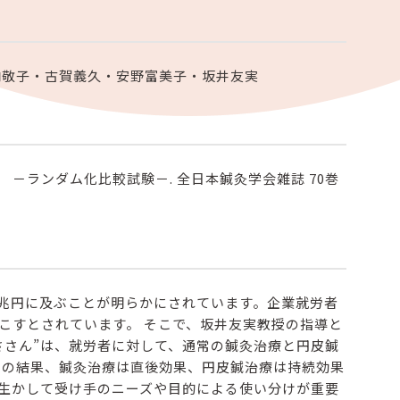
内敬子・古賀義久・安野富美子・坂井友実
－ランダム化比較試験－. 全日本鍼灸学会雑誌 70巻
.2兆円に及ぶことが明らかにされています。企業就労者
こすとされています。 そこで、坂井友実教授の指導と
ささん”は、就労者に対して、通常の鍼灸治療と円皮鍼
その結果、鍼灸治療は直後効果、円皮鍼治療は持続効果
生かして受け手のニーズや目的による使い分けが重要