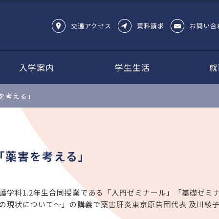
交通アクセス
資料請求
お問い合
入学案内
学生生活
就
を考える」
「薬害を考える」
護学科1.2年生合同授業である「入門ゼミナール」「基礎ゼミ
の現状について～」の講義で薬害肝炎東京原告団代表 及川綾