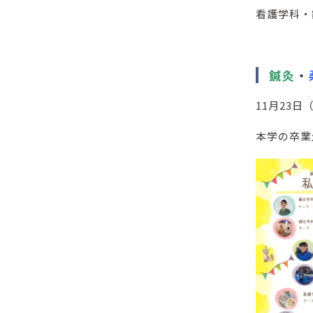
看護学科・
鍼灸
・
11月23日
本学の卒業