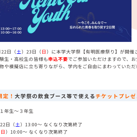
月22日（
土
）23日（
日
）に本学大学祭【有明医療祭り】が開催
験生・高校生の皆様も
申込不要
でご参加いただけますので、お
物や模擬店に立ち寄りながら、学内をご自由にまわっていただ
限定！
大学祭の飲食ブース等で使える
チケットプレゼ
１年生～３年生
22日（
土
）13:00～ なくなり次第終了
（
日
）10:00～ なくなり次第終了