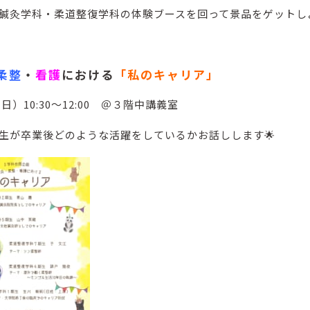
鍼灸学科・柔道整復学科
の体験ブースを回って景品をゲットし
柔整
・
看護
における
「私のキャリア」
（日）10:30～12:00 ＠３階中講義室
生が卒業後どのような活躍をしているかお話しします🌟