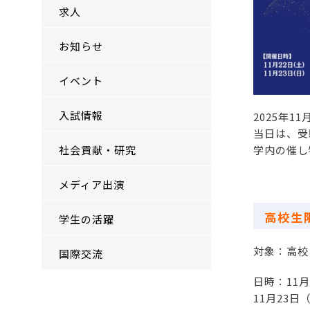
求人
お知らせ
イベント
入試情報
2025年11
当日は、受
学内の催し
社会貢献・研究
メディア出演
高校生
学生の活躍
対象：高校
国際交流
日時：11月
11月23日