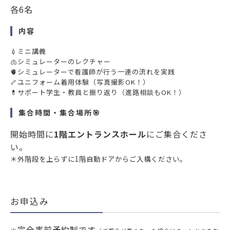
各6名
内容
💉ミニ講義
🫁シミュレーターのレクチャー
🫀シミュレーターで看護師が行う一連の流れを実践
🦴ユニフォーム着用体験（写真撮影OK！）
💊サポート学生・教員と振り返り（進路相談もOK！）
集合時間・集合場所🎯
開始時間に
1階エントランスホール
にご集合くださ
い。
＊外階段を上らずに1階自動ドアからご入構ください。
お申込み
完全事前予約制です