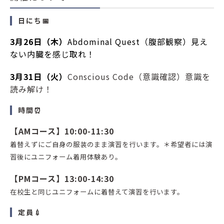
日にち📅
3
月26
日
（木）
Abdominal Quest（腹部観察）
見え
ない内臓を感じ取れ！
3
月31
日（火）
Conscious Code（意識確認）
意識を
読み解け！
時間⏰
【AMコース
】10:00-11:30
着替えずにご自身の服装のまま演習を行います。＊希望者には演
習後にユニフォーム着用体験あり。
【PMコース
】13:00-14:30
在校生と同じユニフォームに着替えて演習を行います。
定員💉