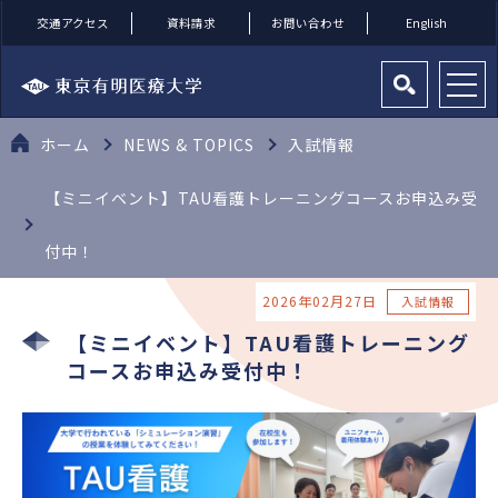
交通アクセス
資料請求
お問い合わせ
English
ホーム
NEWS & TOPICS
入試情報
【ミニイベント】TAU看護トレーニングコースお申込み受
付中！
2026年02月27日
入試情報
【ミニイベント】TAU看護トレーニング
コースお申込み受付中！