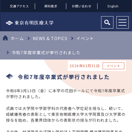
交通アクセス
資料請求
お問い合わせ
English
ホーム
NEWS & TOPICS
イベント
令和7年度卒業式が挙行されました
2026年03月31日
イベント
令和7年度卒業式が挙行されました
令和8年3月13日（金）に本学の花田ホールにて令和7年度卒業式
が挙行されました。
式典では大学院や学部学科の代表者へ学位記を授与し、続いて、
成績優秀者の表彰として東京有明医療大学大学院賞及び大学賞の
授与を始め、各業界団体からの表彰状の授与が行われました。
その後、林洋学長の式辞と学校法人花田学園 櫻井康司理事長の