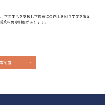
、 学生生活を支援し学修意欲の向上を図り学業を督励
授業料免除制度があります。
等制度