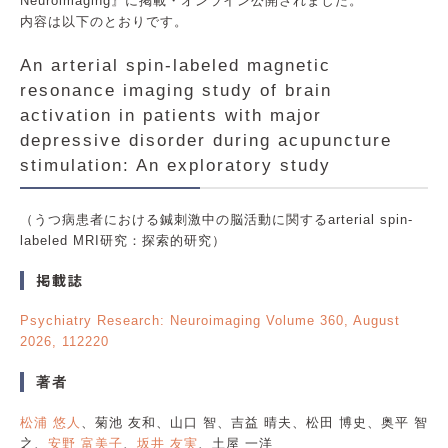
Neuroimaging』に掲載・オンライン公開されました。
内容は以下のとおりです。
An arterial spin-labeled magnetic
resonance imaging study of brain
activation in patients with major
depressive disorder during acupuncture
stimulation: An exploratory study
（うつ病患者における鍼刺激中の脳活動に関するarterial spin-
labeled MRI研究：探索的研究）
掲載誌
Psychiatry Research: Neuroimaging Volume 360, August
2026, 112220
著者
松浦 悠人
、菊池 友和、山口 智、吉益 晴夫、松田 博史、奥平 智
之、
安野 富美子
、
坂井 友実
、土屋 一洋