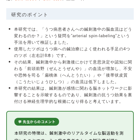
研究のポイント
本研究では、「うつ病患者さんへの鍼刺激中の脳血流はどう
変わるのか？」という疑問を”arterial spin-labeling”という
手法を用いて検証しました。
使用したツボはうつ病への鍼治療によく使われる手足の4つ
のツボ（左右計8本）です。
その結果、鍼刺激中から刺激後にかけて意思決定や認知に関
わる「前頭前野（ぜんとうぜんや）」の血流が増加し、不安
や恐怖を司る「扁桃体（へんとうたい）」や「後帯状皮質
（こうたいじょうひしつ）」の血流は低下しました。
本研究の結果は、鍼刺激が感情に関わる脳ネットワークに影
響することを示唆するものであり、鍼刺激の抗うつ効果を裏
付ける神経生理学的な根拠になり得ると考えています。
💬 先生からのコメント
本研究の特徴は、鍼刺激中のリアルタイムな脳活動を測