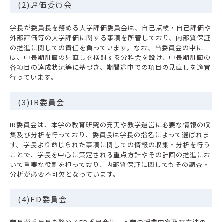
(2)評価委員会
学長が委員長を務める大学評価委員会は、自己点検・自己評価や
外部評価等の大学評価に関する事項を所管しており、内部質保証
の推進に関しての責任を負っています。なお、当委員会の中に
は、中長期計画の見直しを検討する分科会を設け、中長期計画の
各項目の達成状況等に基づき、期間途中での項目の見直しを適宜
行っています。
(3)IR委員会
IR委員会は、本学の教育研究の充実や教学運営に必要な情報の収
集及び分析を行っており、委員長は学長の指名によって選ばれま
す。学長より命じられた事項に関しての情報の収集・分析を行う
ことで、学長を中心に策定される重点方針やその計画の推進にお
いて重要な役割を担っており、内部質保証に関してもその調査・
分析が必要不可欠となっています。
(4)FD委員会
学長が委員長を務めるFD委員会は、本学の授業内容及び方法の