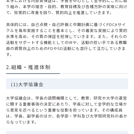
本学における内部質保証は、学長を中心として全学的にこれに取
り組み、本学の理念・目的、教育目標及び各種方針の実現に向け
て、恒常的に改善を図り、質的向上を推進していきます。
具体的には、自己点検・自己評価と中期計画に基づくPDCAサイ
クルを毎年実施することを基本とし、その着実な実施により質的
水準を高め、その質の保証を担保していきます。また、それらの
活動をサポートする機能としてのIRや、活動の担い手である教職
員の資質向上のためのFDやSD活動にも並行して注力していきま
す。
2.組織・推進体制
(1)大学協議会
大学協議会は、学長の諮問機関として、教育、研究や大学の運営
に関する重要事項の決定にあたり、学長に対して全学的な立場か
ら意見を述べるという重要な役割を担っています。その構成員
は、学長、副学長のほか、各学部・学科及び大学院研究科の長か
らなっています。