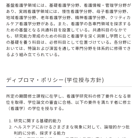
基盤看護学領域には、基礎看護学分野、看護情報・管理学分野が
あり、実践看護学領域には、慢性看護学分野、母子看護学分野、
地域看護学分野、老年看護学分野、精神看護学分野、クリティカ
ルケア看護学分野がある。また、看護学の各専門領域を探求する
ための基盤となる共通科目を設置している。共通科目のなかで
も、研究能力育成のための科目と看護学を深く洞察し学問として
の基礎を養う科目は、必修科目として位置づけている。各分野に
おいては、特論および演習を通して専門分野を体系的に修得でき
るよう組み立てられている。
ディプロマ・ポリシー(学位授与方針)
所定の期間修士課程に在学し、看護学研究科の修了要件となる単
位を取得、学位論文の審査に合格、以下の要件を満たす者に修士
（看護学）の学位を授与する。
研究に関する基礎的能力
ヘルスケアにおけるさまざまな現象に対して、論理的かつ批
判的に分析、探求する能力