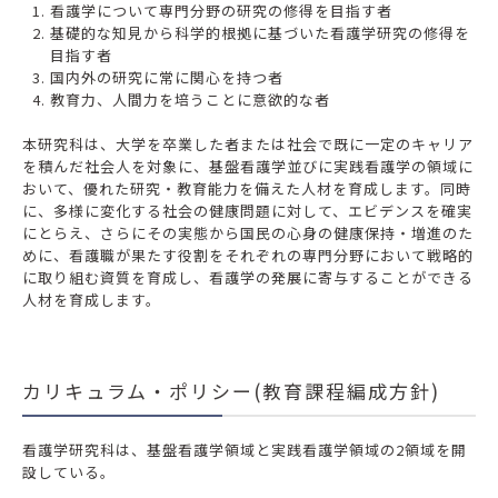
看護学について専門分野の研究の修得を目指す者
基礎的な知見から科学的根拠に基づいた看護学研究の修得を
目指す者
国内外の研究に常に関心を持つ者
教育力、人間力を培うことに意欲的な者
本研究科は、大学を卒業した者または社会で既に一定のキャリア
を積んだ社会人を対象に、基盤看護学並びに実践看護学の領域に
おいて、優れた研究・教育能力を備えた人材を育成します。同時
に、多様に変化する社会の健康問題に対して、エビデンスを確実
にとらえ、さらにその実態から国民の心身の健康保持・増進のた
めに、看護職が果たす役割をそれぞれの専門分野において戦略的
に取り組む資質を育成し、看護学の発展に寄与することができる
人材を育成します。
カリキュラム・ポリシー(教育課程編成方針)
看護学研究科は、基盤看護学領域と実践看護学領域の2領域を開
設している。